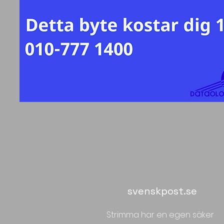
svenskpost.se
Strimma har en egen säker