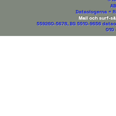
AB
Dataologerna = R
Mail och surf-s
559260-5678, BG 5510-9656
datao
010 