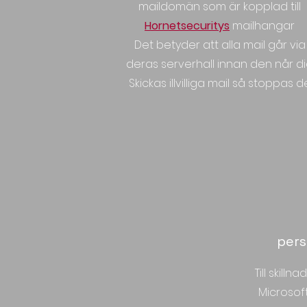
maildomän som är kopplad till
Hornetsecuritys
mailhangar
Det betyder att alla mail går via
deras serverhall innan den når di
Skickas illvilliga mail så stoppas d
pers
Till skill
Microsof