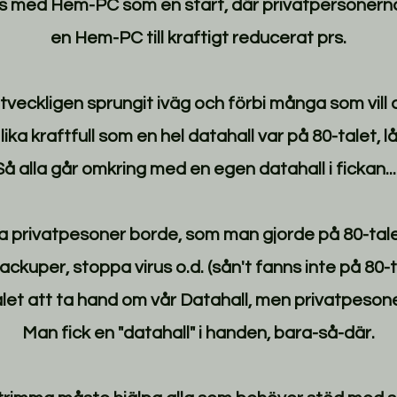
s med Hem-PC som en start, där privatpersonern
en Hem-PC till kraftigt reducerat prs.
tveckligen sprungit iväg och förbi många som vill a
a kraftfull som en hel datahall var på 80-talet, l
Så alla går omkring med en egen datahall i fickan....
la privatpesoner borde, som man gjorde på 80-talet
ackuper, stoppa virus o.d. (sån't fanns inte på 80-t
talet att ta hand om vår Datahall, men privatpeson
Man fick en "datahall" i handen, bara-så-där.