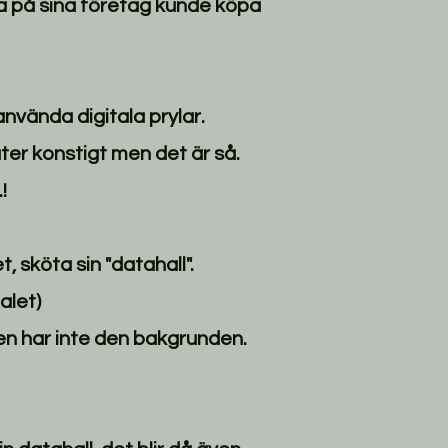
a på sina företag kunde köpa
nvända digitala prylar.
åter konstigt men det är så.
!
, sköta sin "datahall".
alet)
en har inte den bakgrunden.