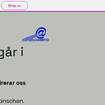
Börja nu
går i
irerar oss
ranschen.