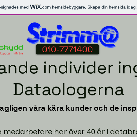
esignades med
.com
hemsidebyggare. Skapa din hemsida idag.
010-7771400
ande individer in
Dataologerna
dagligen våra kära kunder och de insp
a medarbetare har över 40 år i datab