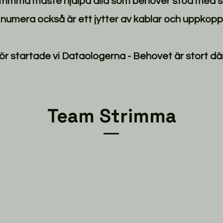
Strimma måste hjälpa alla som behöver stöd med sin
umera också är ett jytter av kablar och uppkoppl
ör startade vi Dataologerna - Behovet är stort där
Team Strimma