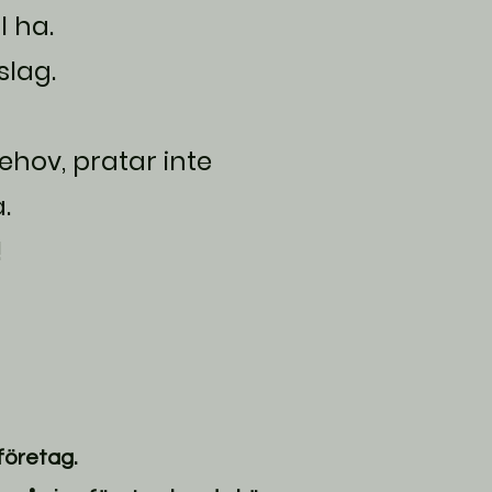
 ha.
slag.
hov, pratar inte
.
!
företag.