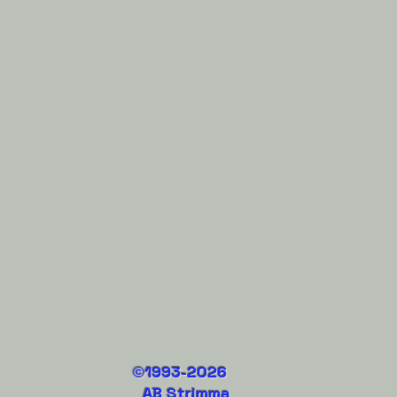
1993-2026
©
AB Strimma