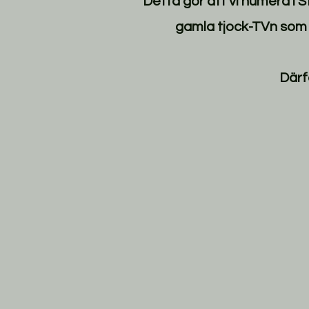
Detta gör att vi numera i 
gamla tjock-TVn som n
Därf