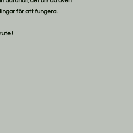
 datahall, det blir då även
ingar för att fungera.
ute !