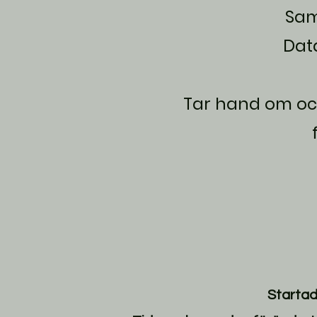
Sam
Data
Tar hand om och
Startad